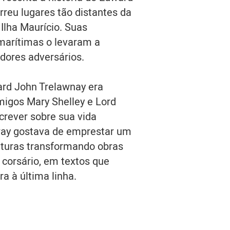
rreu lugares tão distantes da
Ilha Maurício. Suas
marítimas o levaram a
adores adversários.
ard John Trelawnay era
migos Mary Shelley e Lord
rever sobre sua vida
away gostava de emprestar um
nturas transformando obras
orsário, em textos que
ra à última linha.