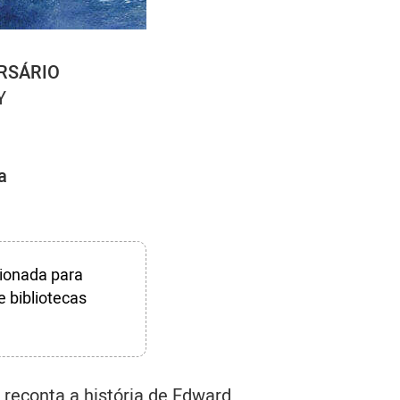
RSÁRIO
Y
a
ionada para
e bibliotecas
 reconta a história de Edward